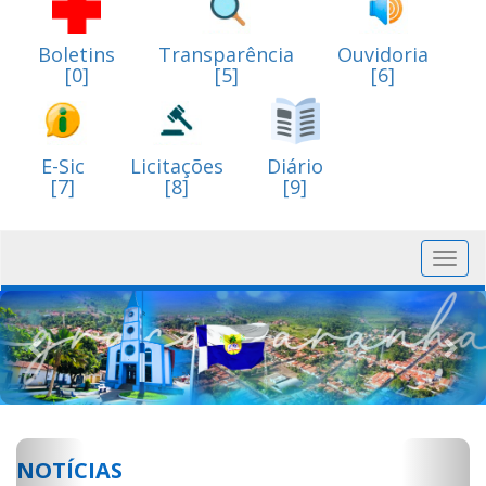
Boletins
Transparência
Ouvidoria
[0]
[5]
[6]
E-Sic
Licitações
Diário
[7]
[8]
[9]
Toggl
navig
Previous
Nex
Previous
Next
NOTÍCIAS