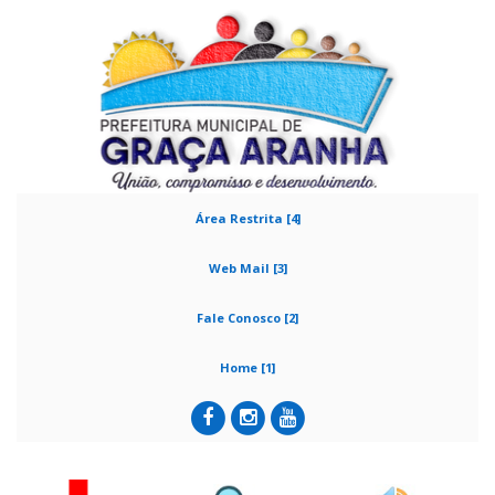
Área Restrita [4]
Web Mail [3]
Fale Conosco [2]
Home [1]