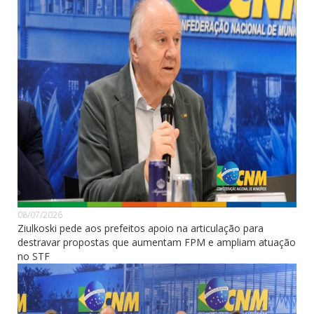
08/07/2026
Ziulkoski pede aos prefeitos apoio na articulação para
destravar propostas que aumentam FPM e ampliam atuação
no STF