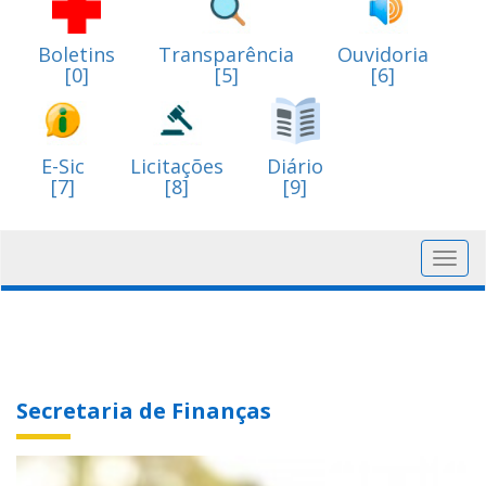
Boletins
Transparência
Ouvidoria
[0]
[5]
[6]
E-Sic
Licitações
Diário
[7]
[8]
[9]
Toggl
navig
Secretaria de Finanças