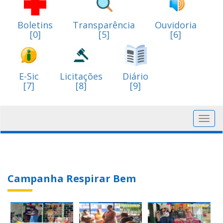
Boletins
Transparência
Ouvidoria
[0]
[5]
[6]
E-Sic
Licitações
Diário
[7]
[8]
[9]
Toggl
navig
Campanha Respirar Bem