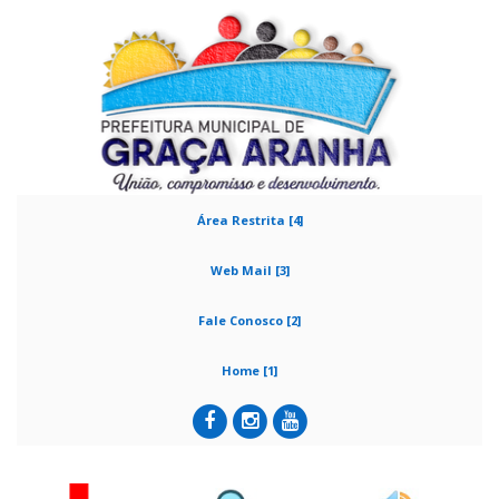
Área Restrita [4]
Web Mail [3]
Fale Conosco [2]
Home [1]