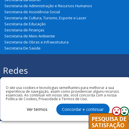
Secretaria de Administração e Recursos Humanos
Secretaria de Assistência Social
Secretaria de Cultura, Turismo, Esporte e Lazer
Secretaria de Educação
Secretaria de Finanças
Secretaria de Meio Ambiente
Secretaria de Obras e Infraestrutura
Secretaria De Saúde
Redes
Sociais
Todos os direitos reservados à Prefeitura
O site usa cookies e tecnologias semelhantes para melhorar a sua
Municipal de Graça Aranha
experiência de navegação, assim como providenciar alguns recursos
essenciais. Ao continuar em nosso site, você concorda com a nossa
Política de Cookies, Privacidade e Termos de Uso.
Ver termos
Concordar e continuar