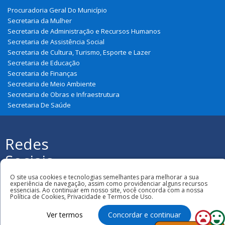
Procuradoria Geral Do Município
Secretaria da Mulher
Secretaria de Administração e Recursos Humanos
Secretaria de Assistência Social
Secretaria de Cultura, Turismo, Esporte e Lazer
Secretaria de Educação
Secretaria de Finanças
Secretaria de Meio Ambiente
Secretaria de Obras e Infraestrutura
Secretaria De Saúde
Redes
Sociais
Todos os direitos reservados à Prefeitura
O site usa cookies e tecnologias semelhantes para melhorar a sua
Municipal de Graça Aranha
experiência de navegação, assim como providenciar alguns recursos
essenciais. Ao continuar em nosso site, você concorda com a nossa
Política de Cookies, Privacidade e Termos de Uso.
Ver termos
Concordar e continuar