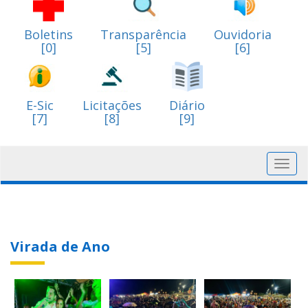
Boletins
Transparência
Ouvidoria
[0]
[5]
[6]
E-Sic
Licitações
Diário
[7]
[8]
[9]
Toggl
navig
Virada de Ano