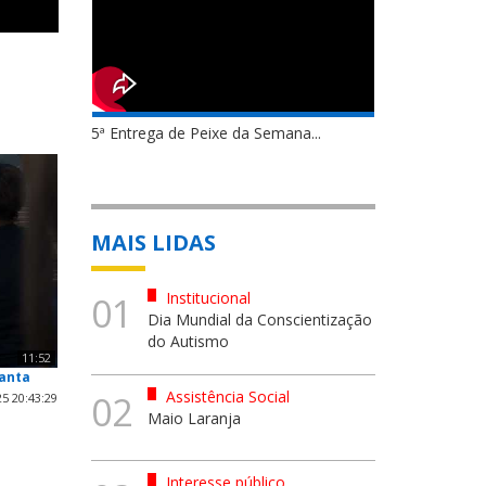
5ª Entrega de Peixe da Semana...
MAIS LIDAS
Institucional
01
Dia Mundial da Conscientização
do Autismo
11:52
Santa
Assistência Social
02
5 20:43:29
Maio Laranja
Interesse público