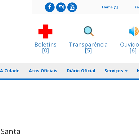
Home [1]
Fa
Boletins
Transparência
Ouvido
[0]
[5]
[6]
A Cidade
Atos Oficiais
Diário Oficial
Serviços
 Santa