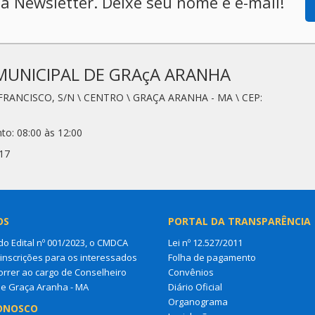
a Newsletter. Deixe seu nome e e-mail!
MUNICIPAL DE GRAçA ARANHA
FRANCISCO, S/N \ CENTRO \ GRAÇA ARANHA - MA \ CEP:
to: 08:00 às 12:00
17
OS
PORTAL DA TRANSPARÊNCIA
do Edital nº 001/2023, o CMDCA
Lei nº 12.527/2011
 inscrições para os interessados
Folha de pagamento
rrer ao cargo de Conselheiro
Convênios
de Graça Aranha - MA
Diário Oficial
Organograma
ONOSCO