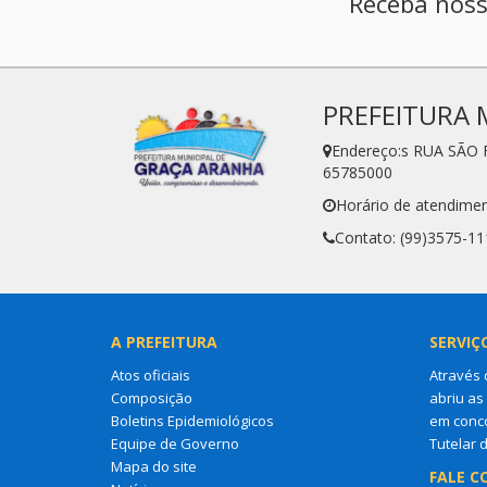
Receba noss
PREFEITURA 
Endereço:s RUA SÃO 
65785000
Horário de atendimen
Contato: (99)3575-11
A PREFEITURA
SERVIÇ
Atos oficiais
Através 
Composição
abriu as
Boletins Epidemiológicos
em conco
Equipe de Governo
Tutelar 
Mapa do site
FALE C