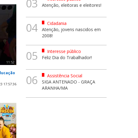
03
Atenção, eleitoras e eleitores!
Cidadania
04
Atenção, jovens nascidos em
2008!
Interesse público
05
Feliz Dia do Trabalhador!
11:52
Educação
Assistência Social
06
SIGA ANTENADO - GRAÇA
3 17:57:36
ARANHA/MA