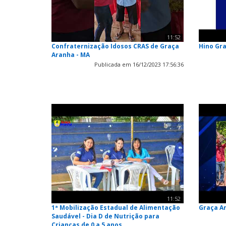
11:52
Confraternização Idosos CRAS de Graça
Hino Gr
Aranha - MA
Publicada em 16/12/2023 17:56:36
11:52
1ª Mobilização Estadual de Alimentação
Graça A
Saudável - Dia D de Nutrição para
Crianças de 0 a 5 anos.