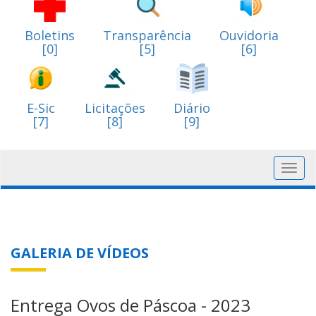
Boletins
Transparência
Ouvidoria
[0]
[5]
[6]
E-Sic
Licitações
Diário
[7]
[8]
[9]
Toggl
navig
GALERIA DE VÍDEOS
Entrega Ovos de Páscoa - 2023