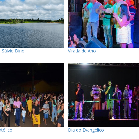
 Sálvio Dino
Virada de Ano
tólico
Dia do Evangélico