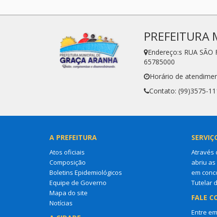
PREFEITURA 
Endereço:s RUA SÃO 
65785000
Horário de atendimen
Contato: (99)3575-11
A PREFEITURA
SERVIÇ
Atos oficiais
Através 
Composição
abriu as
Boletins Epidemiológicos
em conco
Equipe de Governo
Tutelar 
Mapa do site
FALE C
Notícias
Entre em