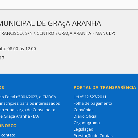
MUNICIPAL DE GRAçA ARANHA
FRANCISCO, S/N \ CENTRO \ GRAÇA ARANHA - MA \ CEP:
to: 08:00 às 12:00
17
OS
PORTAL DA TRANSPARÊNCIA
do Edital nº 001/2023, o CMDCA
Lei nº 12.527/2011
 inscrições para os interessados
Folha de pagamento
rrer ao cargo de Conselheiro
Convênios
de Graça Aranha - MA
Diário Oficial
Organograma
ONOSCO
Legislação
 contato
Prestação de Contas