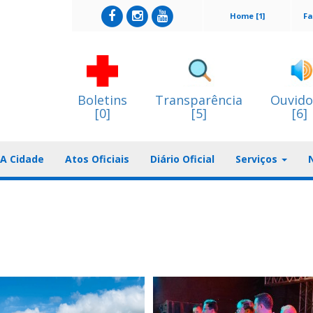
Home [1]
Fa
Boletins
Transparência
Ouvido
[0]
[5]
[6]
A Cidade
Atos Oficiais
Diário Oficial
Serviços