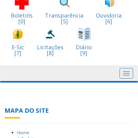
Boletins
Transparência
Ouvidoria
[0]
[5]
[6]
E-Sic
Licitações
Diário
[7]
[8]
[9]
Toggl
navig
MAPA DO SITE
Home