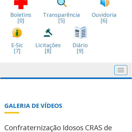
Boletins
Transparência
Ouvidoria
[0]
[5]
[6]
E-Sic
Licitações
Diário
[7]
[8]
[9]
Toggl
navig
GALERIA DE VÍDEOS
Confraternização Idosos CRAS de