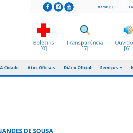
Home [1]
Fa
Boletins
Transparência
Ouvido
[0]
[5]
[6]
A Cidade
Atos Oficiais
Diário Oficial
Serviços
NANDES DE SOUSA