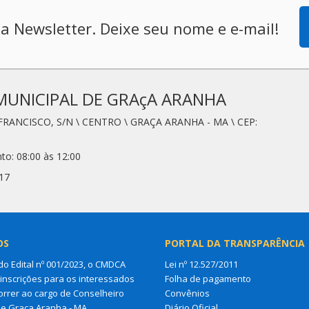
a Newsletter. Deixe seu nome e e-mail!
MUNICIPAL DE GRAçA ARANHA
FRANCISCO, S/N \ CENTRO \ GRAÇA ARANHA - MA \ CEP:
to: 08:00 às 12:00
17
OS
PORTAL DA TRANSPARÊNCIA
do Edital nº 001/2023, o CMDCA
Lei nº 12.527/2011
 inscrições para os interessados
Folha de pagamento
rrer ao cargo de Conselheiro
Convênios
de Graça Aranha - MA
Diário Oficial