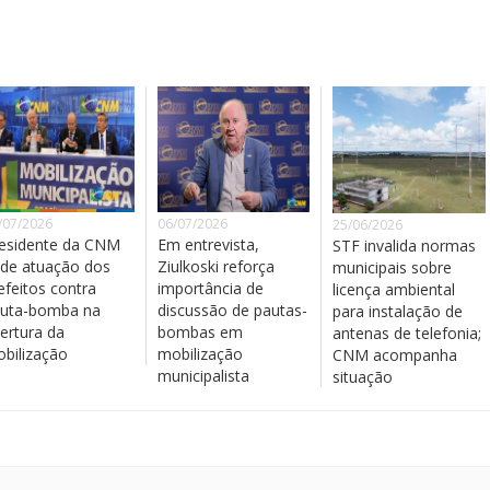
/07/2026
06/07/2026
25/06/2026
esidente da CNM
Em entrevista,
STF invalida normas
de atuação dos
Ziulkoski reforça
municipais sobre
efeitos contra
importância de
licença ambiental
uta-bomba na
discussão de pautas-
para instalação de
ertura da
bombas em
antenas de telefonia;
bilização
mobilização
CNM acompanha
municipalista
situação