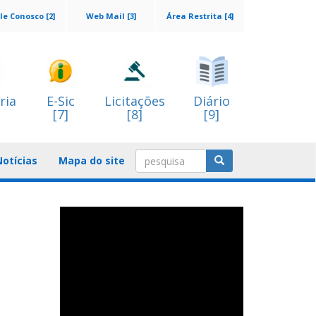
le Conosco [2]
Web Mail [3]
Área Restrita [4]
ria
E-Sic
Licitações
Diário
[7]
[8]
[9]
Notícias
Mapa do site