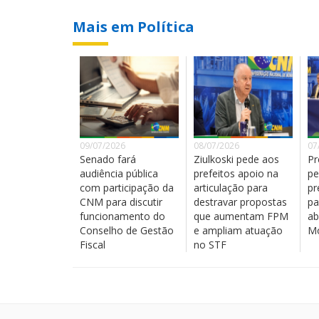
Mais em Política
09/07/2026
08/07/2026
07
Senado fará
Ziulkoski pede aos
Pr
audiência pública
prefeitos apoio na
pe
com participação da
articulação para
pr
CNM para discutir
destravar propostas
pa
funcionamento do
que aumentam FPM
ab
Conselho de Gestão
e ampliam atuação
Mo
Fiscal
no STF