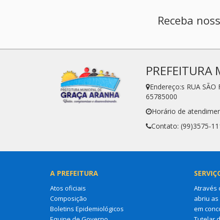
Receba noss
PREFEITURA 
Endereço:s RUA SÃO 
65785000
Horário de atendimen
Contato: (99)3575-11
A PREFEITURA
SERVIÇ
Atos oficiais
Através 
Composição
abriu as
Boletins Epidemiológicos
em conco
Equipe de Governo
Tutelar 