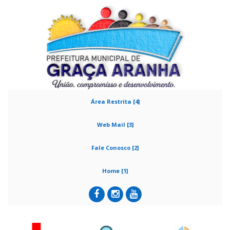
Área Restrita [4]
Web Mail [3]
Fale Conosco [2]
Home [1]