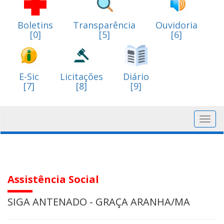
Boletins
Transparência
Ouvidoria
[0]
[5]
[6]
E-Sic
Licitações
Diário
[7]
[8]
[9]
Toggl
navig
Assistência Social
SIGA ANTENADO - GRAÇA ARANHA/MA