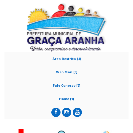
Área Restrita [4]
Web Mail [3]
Fale Conosco [2]
Home [1]