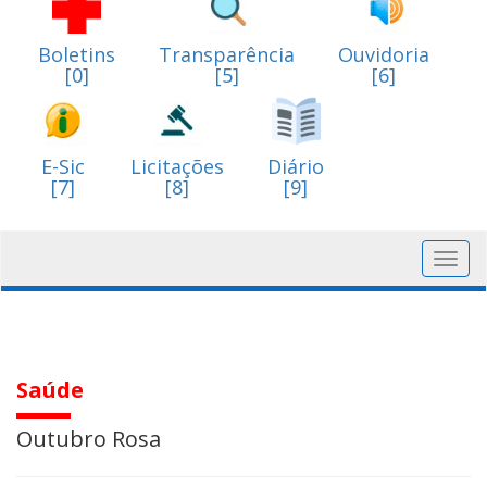
Boletins
Transparência
Ouvidoria
[0]
[5]
[6]
E-Sic
Licitações
Diário
[7]
[8]
[9]
Toggl
navig
Saúde
Outubro Rosa