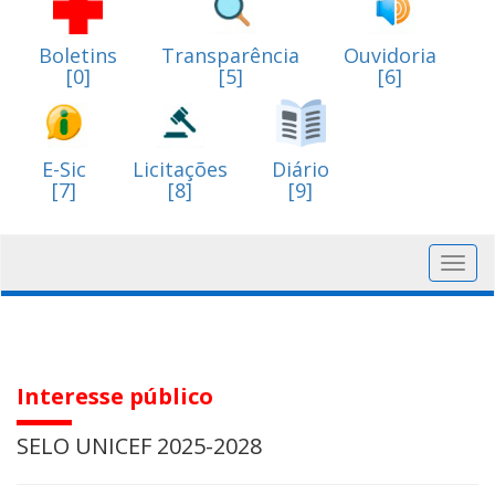
Boletins
Transparência
Ouvidoria
[0]
[5]
[6]
E-Sic
Licitações
Diário
[7]
[8]
[9]
Toggl
navig
Interesse público
SELO UNICEF 2025-2028