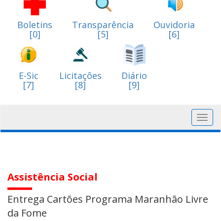
Boletins
Transparência
Ouvidoria
[0]
[5]
[6]
E-Sic
Licitações
Diário
[7]
[8]
[9]
Toggl
navig
Assistência Social
Entrega Cartões Programa Maranhão Livre
da Fome