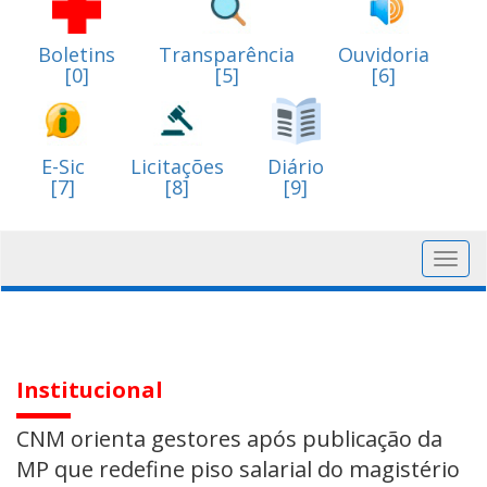
Boletins
Transparência
Ouvidoria
[0]
[5]
[6]
E-Sic
Licitações
Diário
[7]
[8]
[9]
Toggl
navig
Institucional
CNM orienta gestores após publicação da
MP que redefine piso salarial do magistério