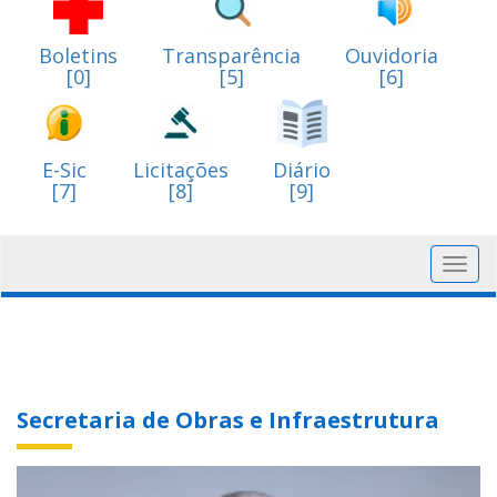
Boletins
Transparência
Ouvidoria
[0]
[5]
[6]
E-Sic
Licitações
Diário
[7]
[8]
[9]
Toggl
navig
Secretaria de Obras e Infraestrutura