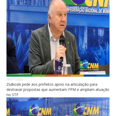
08/07/2026
Ziulkoski pede aos prefeitos apoio na articulação para
destravar propostas que aumentam FPM e ampliam atuação
no STF