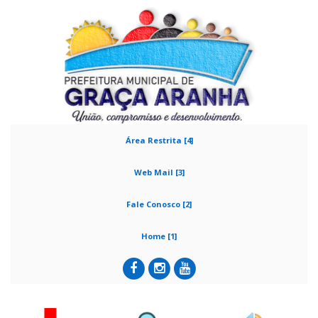
Área Restrita [4]
Web Mail [3]
Fale Conosco [2]
Home [1]