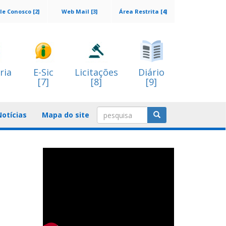
le Conosco [2]
Web Mail [3]
Área Restrita [4]
ria
E-Sic
Licitações
Diário
[7]
[8]
[9]
Notícias
Mapa do site