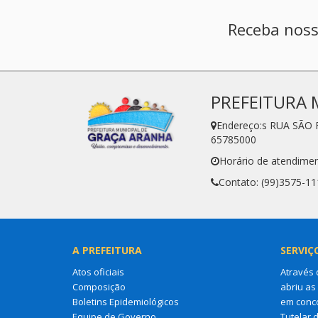
Receba noss
PREFEITURA 
Endereço:s RUA SÃO 
65785000
Horário de atendimen
Contato: (99)3575-11
A PREFEITURA
SERVIÇ
Atos oficiais
Através 
Composição
abriu as
Boletins Epidemiológicos
em conco
Equipe de Governo
Tutelar 