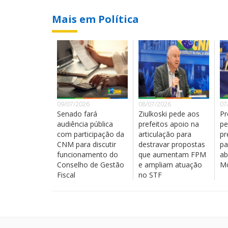
Mais em Política
09/07/2026
08/07/2026
07
Senado fará
Ziulkoski pede aos
Pr
audiência pública
prefeitos apoio na
pe
com participação da
articulação para
pr
CNM para discutir
destravar propostas
pa
funcionamento do
que aumentam FPM
ab
Conselho de Gestão
e ampliam atuação
Mo
Fiscal
no STF