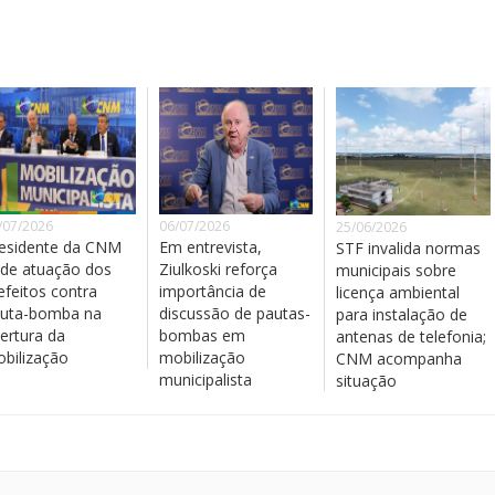
/07/2026
06/07/2026
25/06/2026
esidente da CNM
Em entrevista,
STF invalida normas
de atuação dos
Ziulkoski reforça
municipais sobre
efeitos contra
importância de
licença ambiental
uta-bomba na
discussão de pautas-
para instalação de
ertura da
bombas em
antenas de telefonia;
bilização
mobilização
CNM acompanha
municipalista
situação