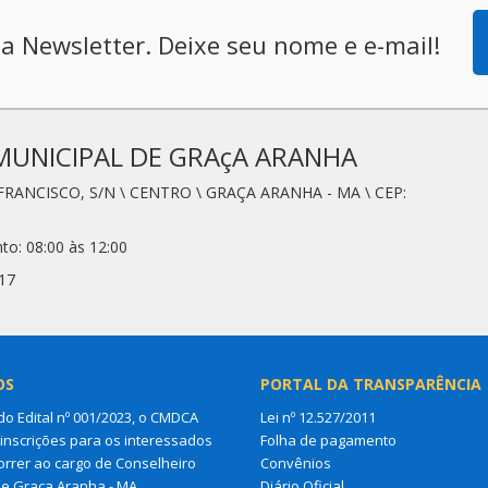
a Newsletter. Deixe seu nome e e-mail!
MUNICIPAL DE GRAçA ARANHA
FRANCISCO, S/N \ CENTRO \ GRAÇA ARANHA - MA \ CEP:
to: 08:00 às 12:00
17
OS
PORTAL DA TRANSPARÊNCIA
do Edital nº 001/2023, o CMDCA
Lei nº 12.527/2011
 inscrições para os interessados
Folha de pagamento
rrer ao cargo de Conselheiro
Convênios
de Graça Aranha - MA
Diário Oficial